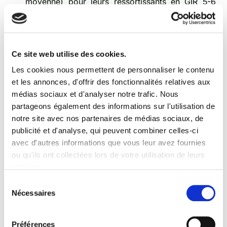
moyenne) pour leurs ressortissants en GIR 5-6
(perte d'autonomie modérée).
Aides au déménagement
: pour un senior qui doit
quitter un logement inadapté, certaines caisses de
retraite versent une prime forfaitaire couvrant les
Ce site web utilise des cookies.
frais de déménagement et d'installation. Cette
Les cookies nous permettent de personnaliser le contenu
prime n'est pas systématique : il faut la demander
et les annonces, d'offrir des fonctionnalités relatives aux
à sa caisse principale.
médias sociaux et d'analyser notre trafic. Nous
partageons également des informations sur l'utilisation de
Auditer l'adaptation du logement dès 65 ans, avant la
notre site avec nos partenaires de médias sociaux, de
perte d'autonomie, permet de cumuler ces aides
publicité et d'analyse, qui peuvent combiner celles-ci
avant que les critères ne deviennent plus restrictifs.
avec d'autres informations que vous leur avez fournies
Soutien à l'autonomie et
ou qu'ils ont collectées lors de votre utilisation de leurs
services.
aide à domicile : les
Sélection
Nécessaires
dispositifs clés
du
consentement
Préférences
Bien vieillir chez soi
est la préférence exprimée par