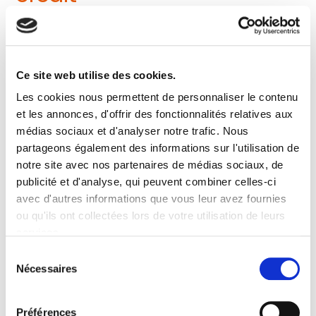
Le courtier négocie l'
obtention d'un nouveau crédit
.
Il présente votre dossier à un organisme prêteur,
espère une offre de prêt, et perçoit une commission
Ce site web utilise des cookies.
au déblocage des fonds. Sa logique est de vendre un
produit bancaire — quand le produit existe, il
Les cookies nous permettent de personnaliser le contenu
s'organise un marché ; quand le produit n'existe pas
et les annonces, d'offrir des fonctionnalités relatives aux
(cas du rachat de crédit FICP), son rôle se réduit
médias sociaux et d'analyser notre trafic. Nous
drastiquement.
partageons également des informations sur l'utilisation de
notre site avec nos partenaires de médias sociaux, de
Le courtier ne discute pas avec vos créanciers
publicité et d'analyse, qui peuvent combiner celles-ci
existants. Il ne négocie pas vos dettes en cours. Si le
avec d'autres informations que vous leur avez fournies
rachat est refusé, son intervention prend fin sans
ou qu'ils ont collectées lors de votre utilisation de leurs
solution pour le dossier.
services.
Le médiateur en
Sélection
Nécessaires
du
restructuration : un
consentement
Préférences