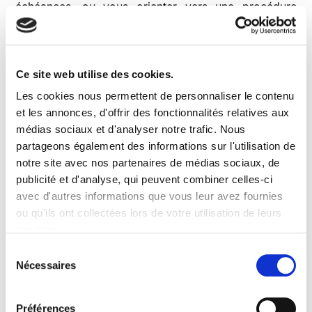
échéances, ou vous orienter vers une procédure
adaptée à votre nouvelle situation. Elle n'est pas là
pour vous juger : elle est là pour trouver une solution
viable.
Ce site web utilise des cookies.
Négocier un
Les cookies nous permettent de personnaliser le contenu
aménagement amiable
et les annonces, d'offrir des fonctionnalités relatives aux
médias sociaux et d'analyser notre trafic. Nous
avec ses créanciers
partageons également des informations sur l'utilisation de
notre site avec nos partenaires de médias sociaux, de
En parallèle de la démarche auprès de la Banque de
publicité et d'analyse, qui peuvent combiner celles-ci
France, vous pouvez contacter directement vos
avec d'autres informations que vous leur avez fournies
créanciers pour signaler votre difficulté et demander
ou qu'ils ont collectées lors de votre utilisation de leurs
un aménagement temporaire. Il est également
services.
possible de solliciter une
renégociation
des
Sélection
conditions de votre plan de surendettement auprès de
Nécessaires
du
vos créanciers, afin d’adapter les modalités de
consentement
remboursement à votre nouvelle situation. Certains
Préférences